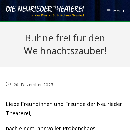
Zum
Inhalt
Menü
springen
Bühne frei für den
Weihnachtszauber!
Beitrag
20. Dezember 2025
veröffentlicht:
Liebe Freundinnen und Freunde der Neurieder
Theaterei,
nach einem Jahr voller Probenchaos,