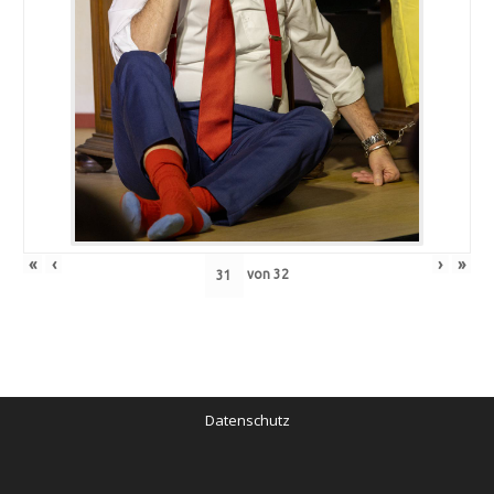
«
‹
›
»
von
32
Datenschutz