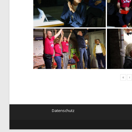
«
‹
Datenschutz