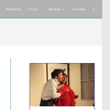
Website-
Rückblick
Pssst …
Medien
Kontakt
Suche
umschalte