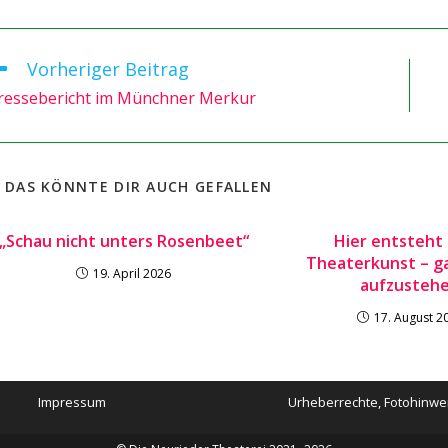
Vorheriger Beitrag
itere
tikel
ressebericht im Münchner Merkur
nsehen
DAS KÖNNTE DIR AUCH GEFALLEN
„Schau nicht unters Rosenbeet“
Hier entsteht
Theaterkunst – g
19. April 2026
aufzusteh
17. August 2
Impressum
Urheberrechte, Fotohinwe