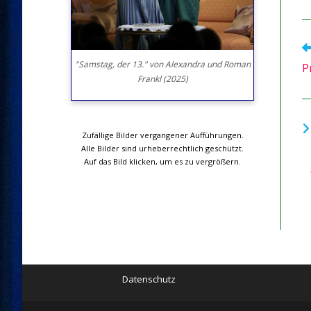
We
Ar
"Samstag, der 13." von Alexandra und Roman
P
a
Frankl (2025)
Zufällige Bilder vergangener Aufführungen.
Alle Bilder sind urheberrechtlich geschützt.
Auf das Bild klicken, um es zu vergrößern.
Datenschutz