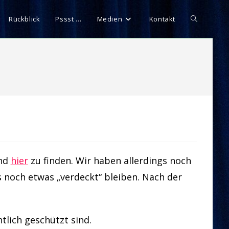
Website-
Rückblick
Pssst …
Medien
Kontakt
Suche
umschalten
ind
hier
zu finden. Wir haben allerdings noch
ss noch etwas „verdeckt“ bleiben. Nach der
.
tlich geschützt sind.