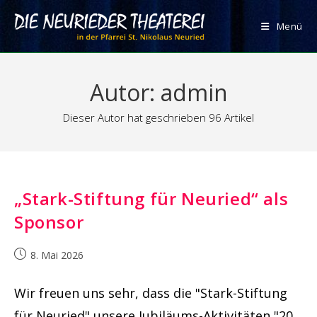
Zum
Inhalt
Menü
springen
Autor:
admin
Dieser Autor hat geschrieben 96 Artikel
„Stark-Stiftung für Neuried“ als
Sponsor
Beitrag
8. Mai 2026
veröffentlicht:
Wir freuen uns sehr, dass die "Stark-Stiftung
für Neuried" unsere Jubiläums-Aktivitäten "20