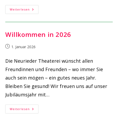
20
Weiterlesen
Jahre
Theater-
Wahnsinn
–
Und
Kein
Willkommen in 2026
Bisschen
Müde!
Beitrag
1. Januar 2026
veröffentlicht:
Die Neurieder Theaterei wünscht allen
Freundinnen und Freunden – wo immer Sie
auch sein mögen – ein gutes neues Jahr.
Bleiben Sie gesund! Wir freuen uns auf unser
Jubiläumsjahr mit…
Willkommen
Weiterlesen
In
2026