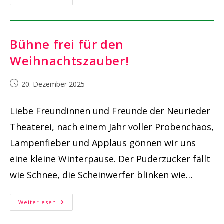
Sich
Der
Vorhang
Senkt
–
Einige
Bühne frei für den
Gedanken
Zum
Weihnachtszauber!
Jahresausklang
Beitrag
20. Dezember 2025
veröffentlicht:
Liebe Freundinnen und Freunde der Neurieder
Theaterei, nach einem Jahr voller Probenchaos,
Lampenfieber und Applaus gönnen wir uns
eine kleine Winterpause. Der Puderzucker fällt
wie Schnee, die Scheinwerfer blinken wie…
Bühne
Weiterlesen
Frei
Für
Den