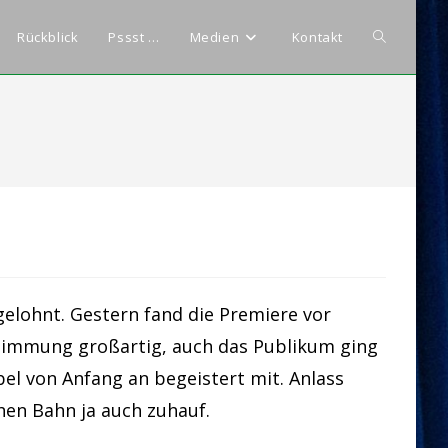
Website-
Rückblick
Pssst …
Medien
Kontakt
Suche
umschalten
gelohnt. Gestern fand die Premiere vor
Stimmung großartig, auch das Publikum ging
el von Anfang an begeistert mit. Anlass
hen Bahn ja auch zuhauf.