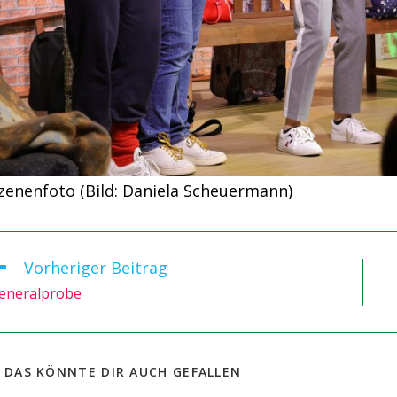
zenenfoto (Bild: Daniela Scheuermann)
Vorheriger Beitrag
itere
tikel
eneralprobe
nsehen
DAS KÖNNTE DIR AUCH GEFALLEN